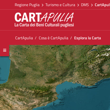
Torna alla homepage
Salta al contenuto
Regione Puglia
Turismo e Cultura
DMS
CartApul
Vai al menu di navigazione
Vai ai contenuti
Vai al footer
Ti trovi in:
CartApulia
Cosa è CartApulia
Esplora la Carta
Esplora la Carta