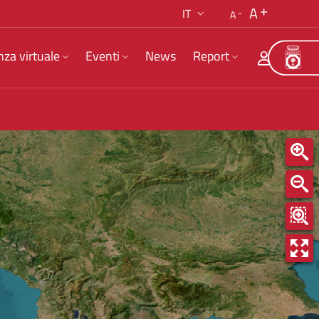
A
IT
A
nza virtuale
Eventi
News
Report