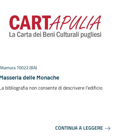
Altamura 70022 (BA)
Toritto
Masseria delle Monache
Torit
La bibliografia non consente di descrivere l'edificio
Alla f
cinta 
setten
CONTINUA A LEGGERE