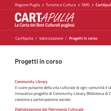
Torna alla homepage
Salta al contenuto
Regione Puglia
Turismo e Cultura
DMS
CartApul
Vai al menu di navigazione
Vai ai contenuti
Vai al footer
Ti trovi in:
CartApulia
Valorizzazione
Progetti in corso
Progetti in corso
Progetti in corso
Community Library
Il cuore pulsante della vita culturale di ogni comunità è 
innovativo progetto di Community Library (Biblioteca di Co
coesione e partecipazione sociale.
Digitalizzazione del Patrimonio Culturale