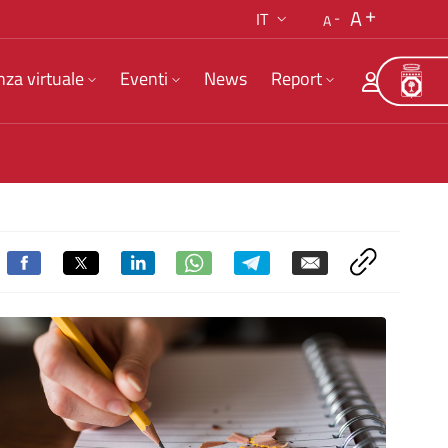
A
IT
A
nza virtuale
Eventi
News
Report