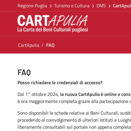
Torna alla homepage
Salta al contenuto
Regione Puglia
Turismo e Cultura
DMS
CartApul
Vai al menu di navigazione
Vai ai contenuti
Vai al footer
Ti trovi in:
CartApulia
FAQ
FAQ
FAQ
Posso richiedere le credenziali di accesso?
Dal 1° ottobre 2024,
la nuova CartApulia è online e cons
è ora maggiormente completa grazie alla partecipazione at
Sono disponibili le schede relative ai Beni Culturali, suddiv
procedendo al coinvolgimento di ulteriori Istituti e Luoghi
liberamente consultabili sul portale non appena completa