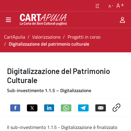
Torna alla homepage
A
IT
A
Vai al menu di navigazione
Vai ai contenuti
Vai al footer
Ti trovi in:
CartApulia
Valorizzazione
Progetti in corso
Digitalizzazione del patrimonio culturale
Digitalizzazione del patrimonio culturale
Digitalizzazione del Patrimonio
Culturale
Sub-investimento 1.1.5 – Digitalizzazione
Il sub-investimento 1.1.5 - Digitalizzazione è finalizzato