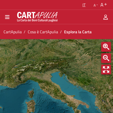
Torna alla homepage
A
IT
A
Vai al menu di navigazione
Vai ai contenuti
Vai al footer
Ti trovi in:
CartApulia
Cosa è CartApulia
Esplora la Carta
Esplora la Carta