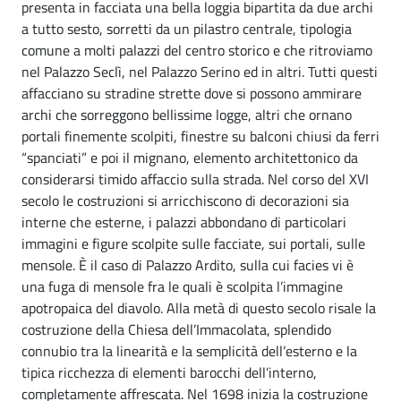
presenta in facciata una bella loggia bipartita da due archi
a tutto sesto, sorretti da un pilastro centrale, tipologia
comune a molti palazzi del centro storico e che ritroviamo
nel Palazzo Seclì, nel Palazzo Serino ed in altri. Tutti questi
affacciano su stradine strette dove si possono ammirare
archi che sorreggono bellissime logge, altri che ornano
portali finemente scolpiti, finestre su balconi chiusi da ferri
“spanciati” e poi il mignano, elemento architettonico da
considerarsi timido affaccio sulla strada. Nel corso del XVI
secolo le costruzioni si arricchiscono di decorazioni sia
interne che esterne, i palazzi abbondano di particolari
immagini e figure scolpite sulle facciate, sui portali, sulle
mensole. È il caso di Palazzo Ardito, sulla cui facies vi è
una fuga di mensole fra le quali è scolpita l’immagine
apotropaica del diavolo. Alla metà di questo secolo risale la
costruzione della Chiesa dell’Immacolata, splendido
connubio tra la linearità e la semplicità dell’esterno e la
tipica ricchezza di elementi barocchi dell’interno,
completamente affrescata. Nel 1698 inizia la costruzione