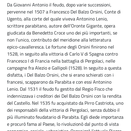
Da Giovanni Antonio il feudo, dopo varie successioni,
pervenne nel 1507 a Francesco Del Balzo Orsini, Conte di
Ugento, alla corte del quale viveva Antonino Lenio,
scrittore parabitano, autore dell’Oronte Gigante, opera
giudicata da Benedetto Croce uno dei più importanti, se
non l’unico, contributo del meridione alla letteratura
epico-cavalleresca. Le fortune degli Orsini finirono nel
1528, in seguito alla vittoria di Carlo V di Spagna contro
Francesco I di Francia nella battaglia di Pergolaci, nelle
campagne fra Alezio e Gallipoli (1528). In seguito a questa
disfatta, i Del Balzo Orsini, che si erano schierati con i
francesi, scapparono da Parabita e con essi Antonino
Lenio. Dal 1531 il feudo fu gestito dal Regio Fisco che
indennizzava i creditori dei Del Balzo Orsini con la rendita
del Castello. Nel 1535 fu acquistato da Pirro Castriota, uno
dei responsabili della vittoria di Pergolaci, senza dubbio il
più illuminato feudatario di Parabita. Egli diede importanza
e procurò fama al Paese, lo rivoluzionò dal punto di vista
economico, sociale, urbanistico. Organizzò l’attuale Piazza