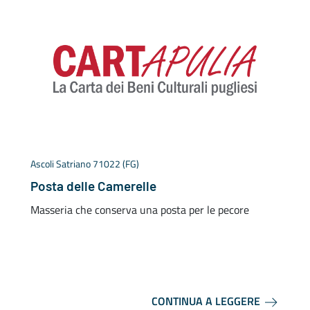
Ascoli Satriano 71022 (FG)
A
Posta delle Camerelle
Masseria che conserva una posta per le pecore
F
c
p
CONTINUA A LEGGERE