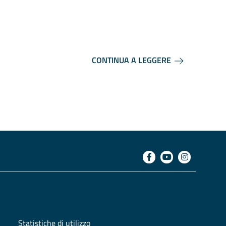
cinta 
setten
CONTINUA A LEGGERE
Statistiche di utilizzo