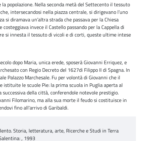
ce la popolazione. Nella seconda metà del Settecento il tessuto
che, intersecandosi nella piazza centrale, si dirigevano l’uno
zza si diramava un’altra strada che passava per la Chiesa
 costeggiava invece il Castello passando per la Cappella di
 si innesta il tessuto di vicoli e di corti, queste ultime intese
ecolo dopo Maria, unica erede, sposerà Giovanni Erriquez, e
archesato con Regio Decreto del 1627di Filippo II di Spagna. In
uale Palazzo Marchesale. Fu per volontà di Giovanni che il
istituite le scuole Pie: la prima scuola in Puglia aperta al
 successiva della città, conferendole notevole prestigio.
anni Filomarino, ma alla sua morte il feudo si costituisce in
ovi fino all'arrivo di Garibaldi.
lento. Storia, letteratura, arte, Ricerche e Studi in Terra
Salentina: , 1993