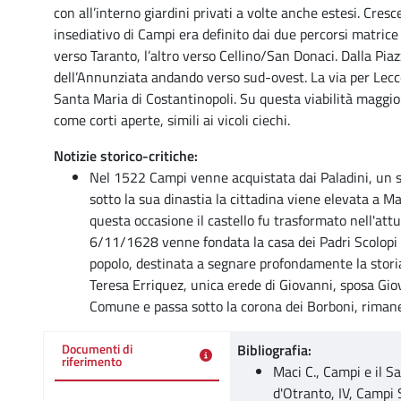
con all’interno giardini privati a volte anche estesi. Cres
insediativo di Campi era definito dai due percorsi matrice 
verso Taranto, l’altro verso Cellino/San Donaci. Dalla Pia
dell’Annunziata andando verso sud-ovest. La via per Lecce
Santa Maria di Costantinopoli. Su questa viabilità maggiore
come corti aperte, simili ai vicoli ciechi.
Notizie storico-critiche:
Nel 1522 Campi venne acquistata dai Paladini, un s
sotto la sua dinastia la cittadina viene elevata a M
questa occasione il castello fu trasformato nell'att
6/11/1628 venne fondata la casa dei Padri Scolopi e 
popolo, destinata a segnare profondamente la storia
Teresa Erriquez, unica erede di Giovanni, sposa Giov
Comune e passa sotto la corona dei Borboni, rimanend
Bibliografia:
Documenti di
riferimento
Maci C., Campi e il Sa
d'Otranto, IV, Campi 