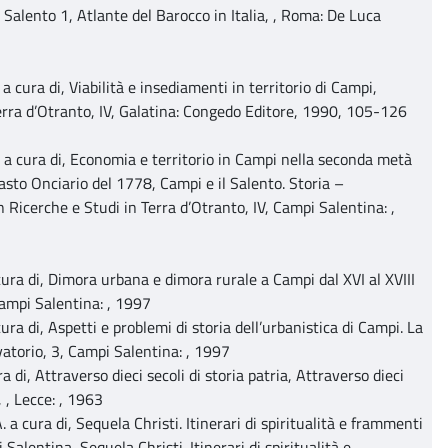
l Salento 1, Atlante del Barocco in Italia, , Roma: De Luca
 a cura di, Viabilità e insediamenti in territorio di Campi,
erra d’Otranto, IV, Galatina: Congedo Editore, 1990, 105-126
. a cura di, Economia e territorio in Campi nella seconda metà
tasto Onciario del 1778, Campi e il Salento. Storia –
n Ricerche e Studi in Terra d’Otranto, IV, Campi Salentina: ,
 cura di, Dimora urbana e dimora rurale a Campi dal XVI al XVIII
 Campi Salentina: , 1997
cura di, Aspetti e problemi di storia dell’urbanistica di Campi. La
vatorio, 3, Campi Salentina: , 1997
ra di, Attraverso dieci secoli di storia patria, Attraverso dieci
, , Lecce: , 1963
. a cura di, Sequela Christi. Itinerari di spiritualità e frammenti
Salentina, Sequela Christi. Itinerari di spiritualità e