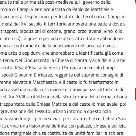
venuto nella prima età post-medievale. Il governo della
ronia di Campi viene acquistata da Paolo de Mattheis e
i proprietà. Disponiamo, per lo stato del territorio di Campi in
lla metà del XVI secolo, il territorio annovera una padula dove si
trappeti, produzioni di cotone, grano, orzo, avena, vino, olio,
n laterizio). In questo periodo è attestato il totale abbandono
di un accentramento della popolazione nell’area campiota.
ome urbs o oppidum, che andrebbero a identificarla già come
 terra. Nel Cinquecento la Chiesa di Santa Maria delle Grazie
nvento di Sant’Elia sulla Serra. Per quasi un secolo Campi
, sposò Giovanni Enriquez, reggente del supremo consiglio di
 venne elevata a Marchesato, e il castello fu trasformato in
do assistiamo alla costruzione di nuovi palazzi cittadini e di
coli XV-XVIII si riflettono nella strutturarsi della forma urbana
ontrappuntata dalla Chiesa Matrice e dal castello medievale, poi
gravitazione del tessuto urbano intorno a questo polo
allineavano lungo i percorsi viari per Taranto, Lecce, Cellino San
ta ormai una fisionomia definita con palazzi, chiese e edilizia
zione marginale chiusa costituita da unità familiari a schiera