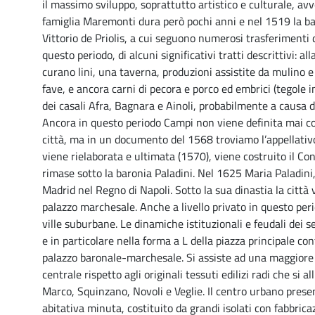
il massimo sviluppo, soprattutto artistico e culturale, av
famiglia Maremonti dura però pochi anni e nel 1519 la ba
Vittorio de Priolis, a cui seguono numerosi trasferimenti d
questo periodo, di alcuni significativi tratti descrittivi: a
curano lini, una taverna, produzioni assistite da mulino e 
fave, e ancora carni di pecora e porco ed embrici (tegole i
dei casali Afra, Bagnara e Ainoli, probabilmente a causa 
Ancora in questo periodo Campi non viene definita mai c
città, ma in un documento del 1568 troviamo l’appellativo
viene rielaborata e ultimata (1570), viene costruito il Co
rimase sotto la baronia Paladini. Nel 1625 Maria Paladini
Madrid nel Regno di Napoli. Sotto la sua dinastia la città
palazzo marchesale. Anche a livello privato in questo perio
ville suburbane. Le dinamiche istituzionali e feudali dei se
e in particolare nella forma a L della piazza principale c
palazzo baronale-marchesale. Si assiste ad una maggiore 
centrale rispetto agli originali tessuti edilizi radi che si 
Marco, Squinzano, Novoli e Veglie. Il centro urbano presen
abitativa minuta, costituito da grandi isolati con fabbrica