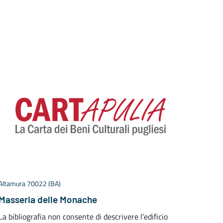
Altamura 70022 (BA)
Toritto
Masseria delle Monache
Torit
La bibliografia non consente di descrivere l'edificio
Alla f