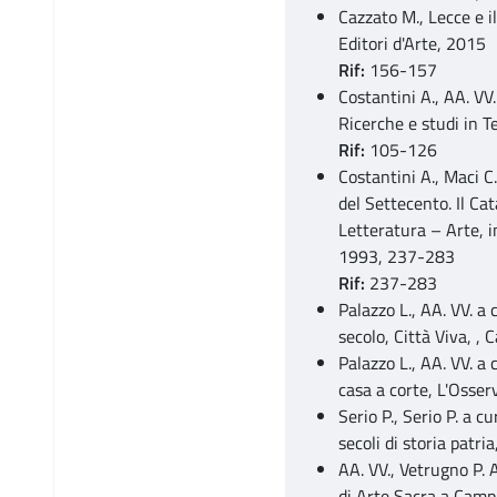
Cazzato M., Lecce e i
Editori d'Arte, 2015
Rif:
156-157
Costantini A., AA. VV.
Ricerche e studi in T
Rif:
105-126
Costantini A., Maci C
del Settecento. Il Ca
Letteratura – Arte, i
1993, 237-283
Rif:
237-283
Palazzo L., AA. VV. a
secolo, Città Viva, ,
Palazzo L., AA. VV. a 
casa a corte, L'Osser
Serio P., Serio P. a cu
secoli di storia patria
AA. VV., Vetrugno P. A
di Arte Sacra a Campi 