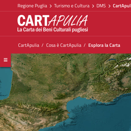
Torna alla homepage
Salta al contenuto
Regione Puglia
Turismo e Cultura
DMS
CartApul
Vai al menu di navigazione
Vai ai contenuti
Vai al footer
Ti trovi in:
CartApulia
Cosa è CartApulia
Esplora la Carta
Esplora la Carta