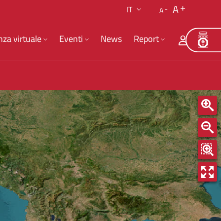
A
IT
A
nza virtuale
Eventi
News
Report