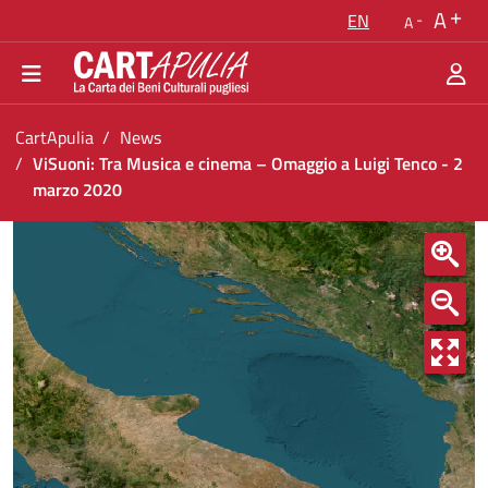
Go back to the homepage
A
EN
A
Go to navigation menu
Go to content
Go to the footer
You are in:
CartApulia
News
ViSuoni: Tra Musica e cinema – Omaggio a Luigi Tenco - 2
marzo 2020
ViSuoni: Tra Musica e cinema &#8211; Omaggi