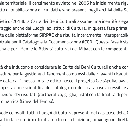
cala territoriale, il censimento avviato nel 2006 ha inizialmente rig
to di pubblicazione o i cui dati erano presenti negli archivi delle S
tico (2013), la Carta dei Beni Culturali assume una identità slegata
ggio anche dei Luoghi ed Istituti di Cultura. In questa fase prima 
ite dalla piattaforma
SIRPAC
che risulta interamente interoperabile 
Centrale per il Catalogo e la Documentazione (
ICCD
). Questa fase è s
ionale per i Beni e le Attività culturali del Mibact con le competen
ità che inducono a considerare la Carta dei Beni Culturali anche c
cedure per la gestione di fenomeni complessi dalle rilevanti ricadute
e data dall’Unesco. In tale ottica nasce il progetto CartApulia, avvi
mpostazione scientifica del catalogo, rende il database accessibile
zione dei risultati (cartografica, griglia, lista) con la finalità di pe
 dinamica (Linea del Tempo).
ede coinvolti tutti i Luoghi di Cultura presenti nel database della C
particolare riferimento all’ambito della fruizione, provengono dirett
o.