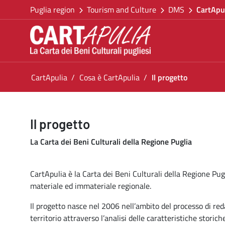
Go back to the homepage
Skip to Content
Puglia region
Tourism and Culture
DMS
CartApu
Go to navigation menu
Go to content
Go to the footer
You are in:
CartApulia
Cosa è CartApulia
Il progetto
Il progetto
Il progetto
La Carta dei Beni Culturali della Regione Puglia
CartApulia è la Carta dei Beni Culturali della Regione Pu
materiale ed immateriale regionale.
Il progetto nasce nel 2006 nell’ambito del processo di reda
territorio attraverso l’analisi delle caratteristiche storic