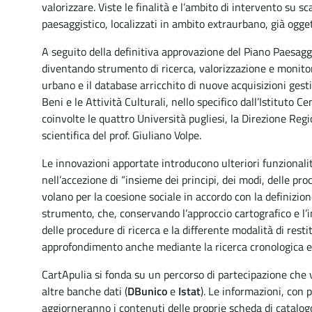
valorizzare. Viste le finalità e l’ambito di intervento su s
paesaggistico, localizzati in ambito extraurbano, già ogget
A seguito della definitiva approvazione del Piano Paesaggis
diventando strumento di ricerca, valorizzazione e monitora
urbano e il database arricchito di nuove acquisizioni gest
Beni e le Attività Culturali, nello specifico dall’Istituto 
coinvolte le quattro Università pugliesi, la Direzione Reg
scientifica del prof. Giuliano Volpe.
Le innovazioni apportate introducono ulteriori funzional
nell’accezione di “insieme dei principi, dei modi, delle pro
volano per la coesione sociale in accordo con la definizion
strumento, che, conservando l’approccio cartografico e l’i
delle procedure di ricerca e la differente modalità di restitu
approfondimento anche mediante la ricerca cronologica e
CartApulia si fonda su un percorso di partecipazione che v
altre banche dati (
DBunico
e
Istat
). Le informazioni, con 
aggiorneranno i contenuti delle proprie scheda di catalog