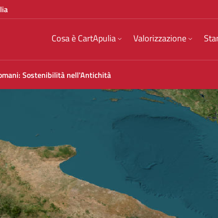
lia
Cosa è CartApulia
Valorizzazione
Sta
ani: Sostenibilità nell'Antichità
bilità nell&#39;Antichità