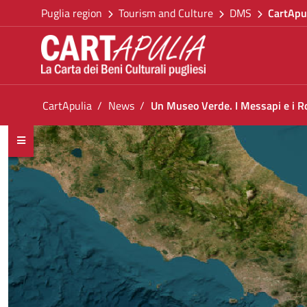
Go back to the homepage
Skip to Content
Puglia region
Tourism and Culture
DMS
CartApu
Go to navigation menu
Go to content
Go to the footer
You are in:
CartApulia
News
Un Museo Verde. I Messapi e i Rom
Un Museo Verde. I Messapi e i Romani: Sosteni