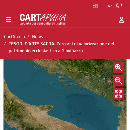
Go back to the homepage
A
EN
A
Go to navigation menu
Go to content
Go to the footer
You are in:
CartApulia
News
TESORI D'ARTE SACRA. Percorsi di valorizzazione del
patrimonio ecclesiastico a Giovinazzo
TESORI D&#39;ARTE SACRA. Percorsi di valori