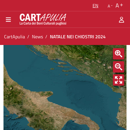
Go back to the homepage
A
EN
A
Go to navigation menu
Go to content
Go to the footer
You are in:
CartApulia
News
NATALE NEI CHIOSTRI 2024
NATALE NEI CHIOSTRI 2024