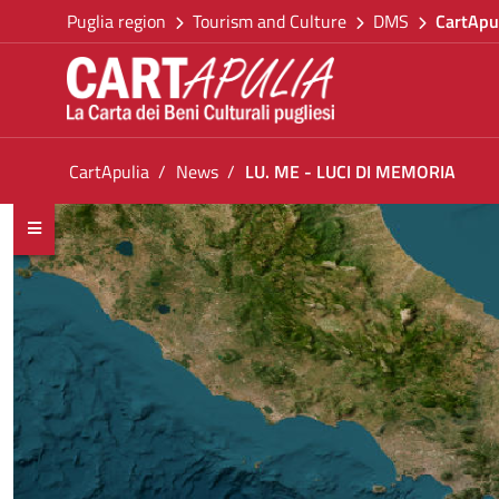
Go back to the homepage
Skip to Content
Puglia region
Tourism and Culture
DMS
CartApu
Go to navigation menu
Go to content
Go to the footer
You are in:
CartApulia
News
LU. ME - LUCI DI MEMORIA
LU. ME - LUCI DI MEMORIA