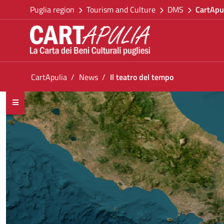
Go back to the homepage
Skip to Content
Puglia region
Tourism and Culture
DMS
CartApu
Go to navigation menu
Go to content
Go to the footer
You are in:
CartApulia
News
Il teatro del tempo
Il teatro del tempo