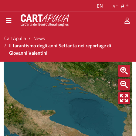
Go back to the homepage
A
EN
A
Go to navigation menu
Go to content
Go to the footer
You are in:
CartApulia
News
Il tarantismo degli anni Settanta nei reportage di
Giovanni Valentini
Il tarantismo degli anni Settanta nei reportage