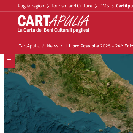
Go back to the homepage
Skip to Content
Puglia region
Tourism and Culture
DMS
CartApu
Go to navigation menu
Go to content
Go to the footer
You are in:
CartApulia
News
Il Libro Possibile 2025 - 24^ Edi
Il Libro Possibile 2025 - 24^ Edizione