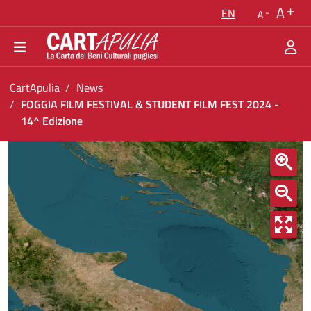
Go back to the homepage
A
EN
A
Go to navigation menu
Go to content
Go to the footer
You are in:
CartApulia
News
FOGGIA FILM FESTIVAL & STUDENT FILM FEST 2024 -
14^ Edizione
FOGGIA FILM FESTIVAL &amp; STUDENT FILM 