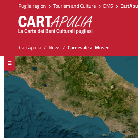
Go back to the homepage
Skip to Content
Puglia region
Tourism and Culture
DMS
CartApu
Go to navigation menu
Go to content
Go to the footer
You are in:
CartApulia
News
Carnevale al Museo
Carnevale al Museo