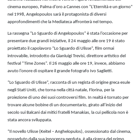
cinema europeo, Palma d’oro a Cannes con “L’Eternità e un giorno”
nel 1998, Angelopoulos sarà il protagonista di diversi
approfondimenti che la Mediateca affronterà nel tempo.
La rassegna “Lo Sguardo di Angelopoulos” è stata l’occasione per
presentare due grandi iniziative, il 24 maggio alle ore 19 è stato
proiettato il capolavoro “Lo Sguardo di Ulisse”, film ormai
introvabile, introdotto da Gianluigi Trevisi, direttore artistico del
festival “Time Zones”. Il 26 maggio alle ore 19, invece, abbiamo
avuto l’onore di ospitare il grande fotografo Ivo Saglietti.
“Lo Sguardo di Ulisse”, racconta di un regista di origine greca esule
negli Stati Uniti, che torna nella città natale, Florina, per la
proiezione di uno dei suoi controversi film. In realtà è tornato per
trovare alcune bobine di un documentario, girato all’inizio del
secolo sui Balcani dai mitici fratelli Manakias, la cui pellicola non è
stata ancora sviluppata.
“Il novello Ulisse (Keitel – Anghelopulos), ossessionato dal cinema,
posseduto dalla sua innocenza perduta, è alla ricerca del primo