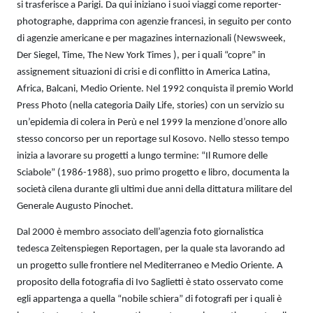
si trasferisce a Parigi. Da qui iniziano i suoi viaggi come reporter-
photographe, dapprima con agenzie francesi, in seguito per conto
di agenzie americane e per magazines internazionali (Newsweek,
Der Siegel, Time, The New York Times ), per i quali “copre” in
assignement situazioni di crisi e di conflitto in America Latina,
Africa, Balcani, Medio Oriente. Nel 1992 conquista il premio World
Press Photo (nella categoria Daily Life, stories) con un servizio su
un’epidemia di colera in Perù e nel 1999 la menzione d’onore allo
stesso concorso per un reportage sul Kosovo. Nello stesso tempo
inizia a lavorare su progetti a lungo termine: “Il Rumore delle
Sciabole” (1986-1988), suo primo progetto e libro, documenta la
società cilena durante gli ultimi due anni della dittatura militare del
Generale Augusto Pinochet.
Dal 2000 è membro associato dell’agenzia foto giornalistica
tedesca Zeitenspiegen Reportagen, per la quale sta lavorando ad
un progetto sulle frontiere nel Mediterraneo e Medio Oriente. A
proposito della fotografia di Ivo Saglietti è stato osservato come
egli appartenga a quella “nobile schiera” di fotografi per i quali è