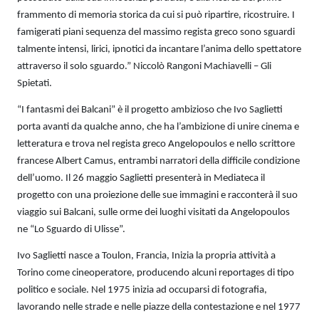
frammento di memoria storica da cui si può ripartire, ricostruire. I
famigerati piani sequenza del massimo regista greco sono sguardi
talmente intensi, lirici, ipnotici da incantare l’anima dello spettatore
attraverso il solo sguardo.” Niccolò Rangoni Machiavelli – Gli
Spietati.
“I fantasmi dei Balcani” è il progetto ambizioso che Ivo Saglietti
porta avanti da qualche anno, che ha l’ambizione di unire cinema e
letteratura e trova nel regista greco Angelopoulos e nello scrittore
francese Albert Camus, entrambi narratori della difficile condizione
dell’uomo. Il 26 maggio Saglietti presenterà in Mediateca il
progetto con una proiezione delle sue immagini e racconterà il suo
viaggio sui Balcani, sulle orme dei luoghi visitati da Angelopoulos
ne “Lo Sguardo di Ulisse”.
Ivo Saglietti nasce a Toulon, Francia, Inizia la propria attività a
Torino come cineoperatore, producendo alcuni reportages di tipo
politico e sociale. Nel 1975 inizia ad occuparsi di fotografia,
lavorando nelle strade e nelle piazze della contestazione e nel 1977