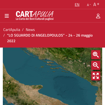
Go back to the homepage
A
EN
A
Go to navigation menu
Go to content
Go to the footer
You are in:
CartApulia
News
“LO SGUARDO DI ANGELOPOULOS” - 24 - 26 maggio
2022
“LO SGUARDO DI ANGELOPOULOS” - 24 - 26 m