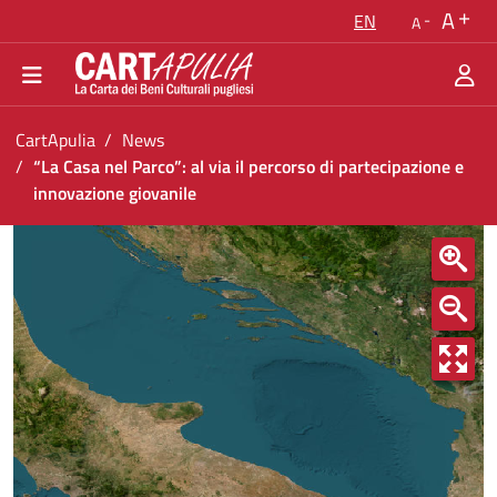
Go back to the homepage
A
EN
A
Go to navigation menu
Go to content
Go to the footer
You are in:
CartApulia
News
“La Casa nel Parco”: al via il percorso di partecipazione e
innovazione giovanile
“La Casa nel Parco”: al via il percorso di part