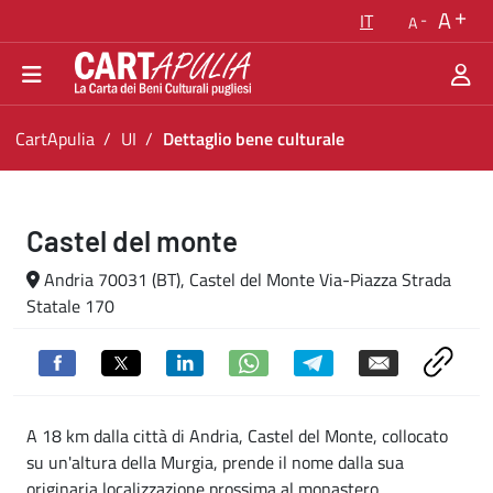
Torna alla homepage
A
IT
A
Vai al menu di navigazione
Vai ai contenuti
Vai al footer
Ti trovi in:
CartApulia
UI
Dettaglio bene culturale
Dettaglio bene culturale
Castel del monte
Andria 70031 (BT), Castel del Monte Via-Piazza Strada
Statale 170
A 18 km dalla città di Andria, Castel del Monte, collocato
su un'altura della Murgia, prende il nome dalla sua
originaria localizzazione prossima al monastero