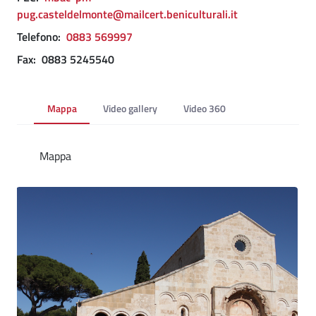
pug.casteldelmonte@mailcert.beniculturali.it
Telefono:
0883 569997
Fax:
0883 5245540
Mappa
Video gallery
Video 360
Mappa