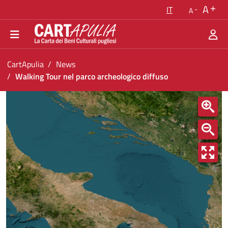
Torna alla homepage
A
IT
A
Vai al menu di navigazione
Vai ai contenuti
Vai al footer
Ti trovi in:
CartApulia
News
Walking Tour nel parco archeologico diffuso
Walking Tour nel parco archeologico diffuso