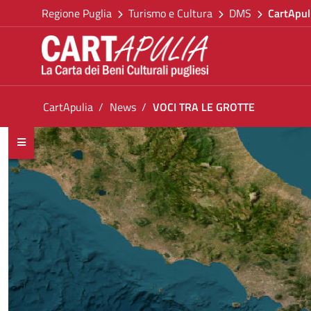
Torna alla homepage
Salta al contenuto
Regione Puglia
Turismo e Cultura
DMS
CartApul
Vai al menu di navigazione
Vai ai contenuti
Vai al footer
Ti trovi in:
CartApulia
News
VOCI TRA LE GROTTE
VOCI TRA LE GROTTE