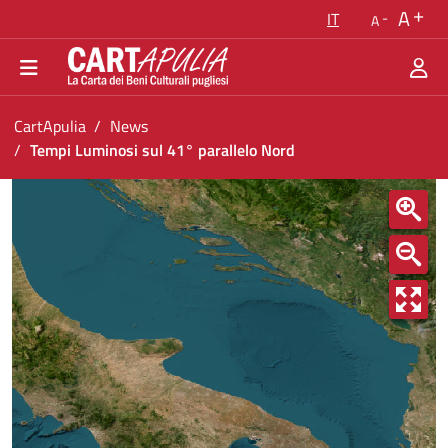
Torna alla homepage
A
IT
A
Vai al menu di navigazione
Vai ai contenuti
Vai al footer
Ti trovi in:
CartApulia
News
Tempi Luminosi sul 41° parallelo Nord
Tempi Luminosi sul 41° parallelo Nord