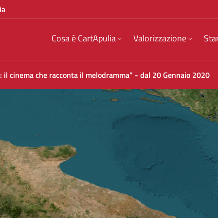
ia
Cosa è CartApulia
Valorizzazione
Sta
: il cinema che racconta il melodramma” - dal 20 Gennaio 2020
he racconta il melodramma” - dal 20 Gennaio 20