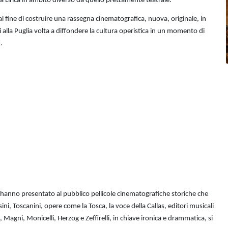
a Lirica in ambito diverso da quello prettamente teatrale.
l fine di costruire una rassegna cinematografica, nuova, originale, in
ti alla Puglia volta a diffondere la cultura operistica in un momento di
.
hanno presentato al pubblico pellicole cinematografiche storiche che
ni, Toscanini, opere come la Tosca, la voce della Callas, editori musicali
, Magni, Monicelli, Herzog e Zeffirelli, in chiave ironica e drammatica, si