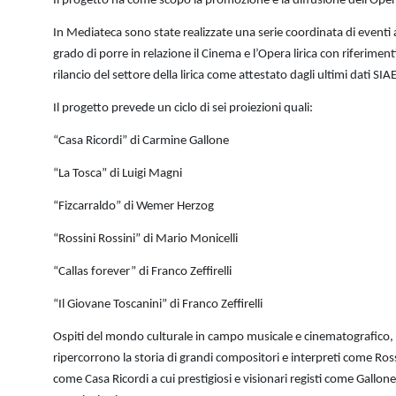
Il progetto ha come scopo la promozione e la diffusione dell’Oper
In Mediateca sono state realizzate una serie coordinata di eventi a
grado di porre in relazione il Cinema e l’Opera lirica con riferimen
rilancio del settore della lirica come attestato dagli ultimi dati SIAE
Il progetto prevede un ciclo di sei proiezioni quali:
“Casa Ricordi” di Carmine Gallone
“La Tosca” di Luigi Magni
“Fizcarraldo” di Wemer Herzog
“Rossini Rossini” di Mario Monicelli
“Callas forever” di Franco Zeffirelli
“Il Giovane Toscanini” di Franco Zeffirelli
Ospiti del mondo culturale in campo musicale e cinematografico, 
ripercorrono la storia di grandi compositori e interpreti come Rossi
come Casa Ricordi a cui prestigiosi e visionari registi come Gallone