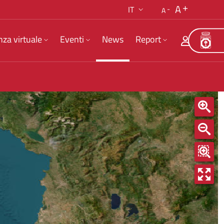
A
IT
A
nza virtuale
Eventi
News
Report
20