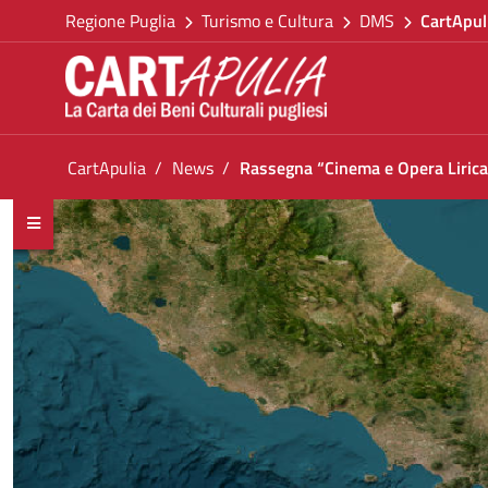
Torna alla homepage
Salta al contenuto
Regione Puglia
Turismo e Cultura
DMS
CartApul
Vai al menu di navigazione
Vai ai contenuti
Vai al footer
Ti trovi in:
CartApulia
News
Rassegna “Cinema e Opera Lirica
Rassegna “Cinema e Opera Lirica: il cinema c