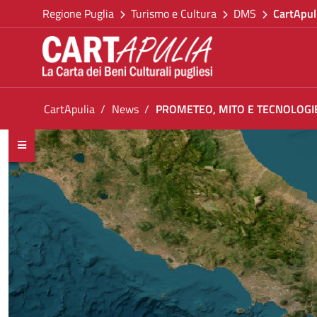
Torna alla homepage
Salta al contenuto
Regione Puglia
Turismo e Cultura
DMS
CartApul
Vai al menu di navigazione
Vai ai contenuti
Vai al footer
Ti trovi in:
CartApulia
News
PROMETEO, MITO E TECNOLOGI
PROMETEO, MITO E TECNOLOGIE