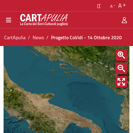
Torna alla homepage
A
IT
A
Vai al menu di navigazione
Vai ai contenuti
Vai al footer
Ti trovi in:
CartApulia
News
Progetto CoVidi - 14 Ottobre 2020
Progetto CoVidi - 14 Ottobre 2020