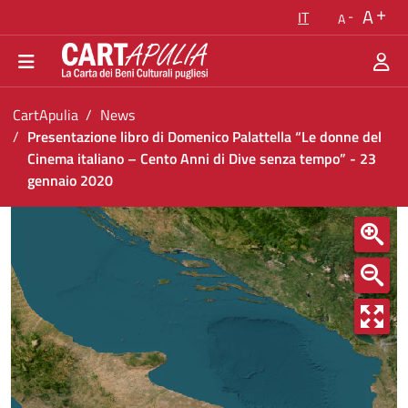
Torna alla homepage
A
IT
A
Vai al menu di navigazione
Vai ai contenuti
Vai al footer
Ti trovi in:
CartApulia
News
Presentazione libro di Domenico Palattella “Le donne del
Cinema italiano – Cento Anni di Dive senza tempo” - 23
gennaio 2020
Presentazione libro di Domenico Palattella “L