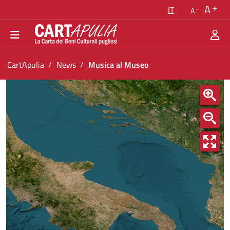
Torna alla homepage
A
IT
A
Vai al menu di navigazione
Vai ai contenuti
Vai al footer
Ti trovi in:
CartApulia
News
Musica al Museo
Musica al Museo