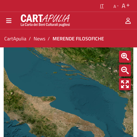
Torna alla homepage
A
IT
A
Vai al menu di navigazione
Vai ai contenuti
Vai al footer
Ti trovi in:
CartApulia
News
MERENDE FILOSOFICHE
MERENDE FILOSOFICHE