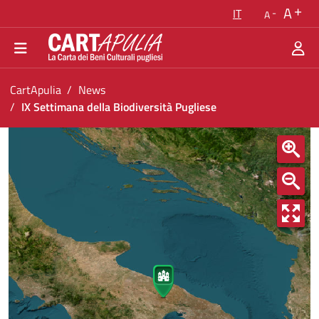
Torna alla homepage
A
IT
A
Vai al menu di navigazione
Vai ai contenuti
Vai al footer
Ti trovi in:
CartApulia
News
IX Settimana della Biodiversità Pugliese
IX Settimana della Biodiversità Pugliese