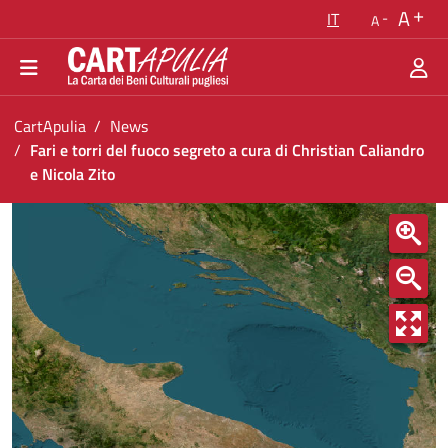
Torna alla homepage
A
IT
A
Vai al menu di navigazione
Vai ai contenuti
Vai al footer
Ti trovi in:
CartApulia
News
Fari e torri del fuoco segreto a cura di Christian Caliandro
e Nicola Zito
Fari e torri del fuoco segreto a cura di Christi