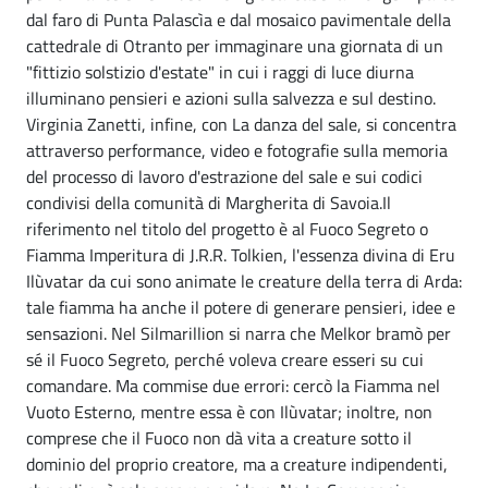
dal faro di Punta Palascìa e dal mosaico pavimentale della
cattedrale di Otranto per immaginare una giornata di un
"fittizio solstizio d'estate" in cui i raggi di luce diurna
illuminano pensieri e azioni sulla salvezza e sul destino.
Virginia Zanetti, infine, con La danza del sale, si concentra
attraverso performance, video e fotografie sulla memoria
del processo di lavoro d'estrazione del sale e sui codici
condivisi della comunità di Margherita di Savoia.Il
riferimento nel titolo del progetto è al Fuoco Segreto o
Fiamma Imperitura di J.R.R. Tolkien, l'essenza divina di Eru
Ilùvatar da cui sono animate le creature della terra di Arda:
tale fiamma ha anche il potere di generare pensieri, idee e
sensazioni. Nel Silmarillion si narra che Melkor bramò per
sé il Fuoco Segreto, perché voleva creare esseri su cui
comandare. Ma commise due errori: cercò la Fiamma nel
Vuoto Esterno, mentre essa è con Ilùvatar; inoltre, non
comprese che il Fuoco non dà vita a creature sotto il
dominio del proprio creatore, ma a creature indipendenti,