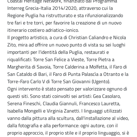
Coastal Heritage Network, finanziato dal Programma
Interreg Grecia-Italia 2014/2020, attraverso cui la
Regione Puglia ha ristrutturato e sta rifunzionalizzando
tre fari e tre torri, per favorire la creazione di un nuovo
itinerario costiero adriatico-ionico.
Il progetto artistico, a cura di Christian Caliandro e Nicola
Zito, mira ad offrire un nuovo punto di vista su sei luoghi
importanti per l'identità della Puglia, restaurati e
riqualificati: Torre San Felice a Vieste, Torre Pietra a
Margherita di Savoia, Torre Calderina a Molfetta, il Faro di
San Cataldo di Bari, il Faro di Punta Palascìa a Otranto e la
Torre-Faro Carlo V di Torre San Giovanni (Ugento).
Ogni intervento è stato pensato per valorizzare ognuno di
questi siti. Sono stati coinvolti sei artisti: Gea Casolaro,
Serena Fineschi, Claudia Giannuli, Francesco Lauretta,
Isabella Mongelli e Virginia Zanetti. I linguaggi utilizzati
vanno dalla pittura alla scultura, dall'installazione al video,
dalla fotografia e alla performance: ogni autore, con il
proprio approccio, il proprio stile e il proprio linguaggio, si è