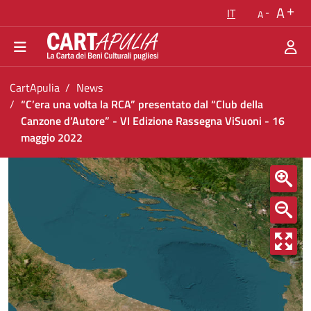
Torna alla homepage
A
IT
A
Vai al menu di navigazione
Vai ai contenuti
Vai al footer
Ti trovi in:
CartApulia
News
“C’era una volta la RCA” presentato dal “Club della
Canzone d’Autore” - VI Edizione Rassegna ViSuoni - 16
maggio 2022
“C’era una volta la RCA” presentato dal “Club 