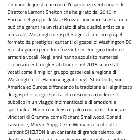
L'unione di questi due cori e l'esperienza ventennale del
Direttore Lamont Shelton che ha girato dal 2010 in
Europa nel gruppo di Nate Brown come voce solista, non
può che garantire un risultato di alta qualità artistica e
musicale. Washington Gospel Singers è un coro gospel
formato da prestigiosi cantanti di gospel di Washington DC.
Si distinguono per il loro frizzante ed energico timbro e
armonie vocali. Negli anni hanno acquisito numerosi
riconoscimenti negli Stati Uniti e nel 2018 sono stati
votati come il miglior gruppo gospel della regione di
Washington DC. Hanno viaggiato negli Stati Uniti, Sud
America ed Europa diffondendo la tradizione e il significato
del gospel e in ogni spettacolo riescono a condurre il
pubblico in un viaggio indimenticabile di emozioni e
spiritualità. Hanno condiviso il palco con artisti famosi e
vincitori di Grammy come Richard Smallwood, Donald
Lawrence, Marvin Sapp, Ce Ce Winnans e molti altri.
Lamont SHELTON è un cantante di grande talento, un
direttore di coro e una grande voce.Ha iniziato a cantare