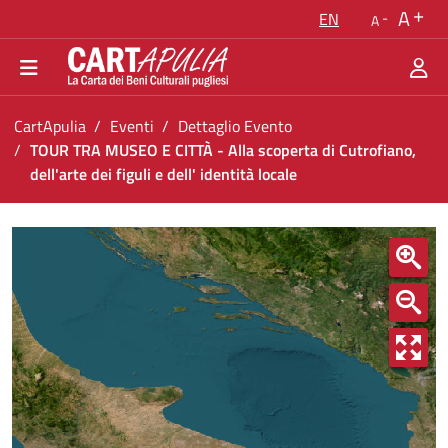
Go back to the homepage
A
EN
A
Go to navigation menu
Go to content
Go to the footer
You are in:
CartApulia
Eventi
Dettaglio Evento
TOUR TRA MUSEO E CITTÀ - Alla scoperta di Cutrofiano,
dell'arte dei figuli e dell' identità locale
TOUR TRA MUSEO E CITTÀ - Alla scoperta di Cutr
<