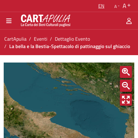
Go back to the homepage
A
EN
A
Go to navigation menu
Go to content
Go to the footer
You are in:
CartApulia
Eventi
Dettaglio Evento
La bella e la Bestia-Spettacolo di pattinaggio sul ghiaccio
La bella e la Bestia-Spettacolo di pattinaggio 
<