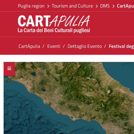
Go back to the homepage
Skip to Content
Puglia region
Tourism and Culture
DMS
CartApu
Go to navigation menu
Go to content
Go to the footer
You are in:
CartApulia
Eventi
Dettaglio Evento
Festival deg
Festival degli Impollinatori
<