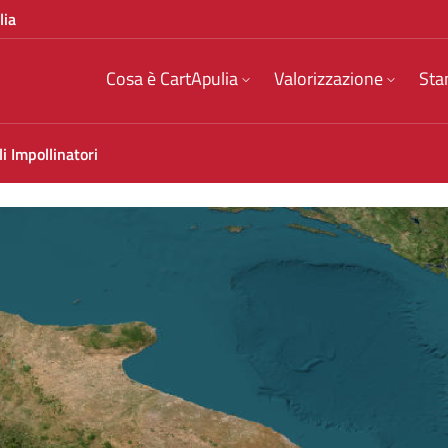
lia
Cosa è CartApulia
Valorizzazione
Sta
li Impollinatori