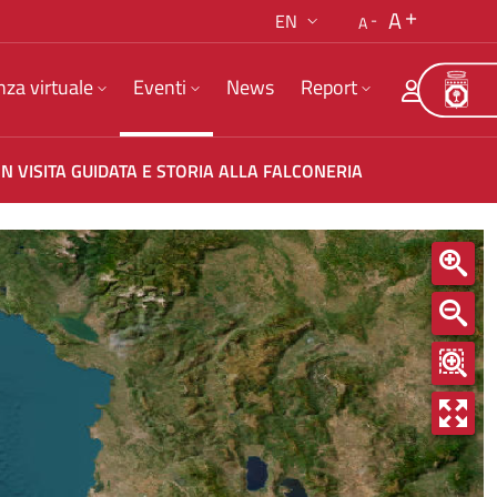
A
EN
A
nza virtuale
Eventi
News
Report
N VISITA GUIDATA E STORIA ALLA FALCONERIA
ATA E STORIA ALLA FALCONERIA