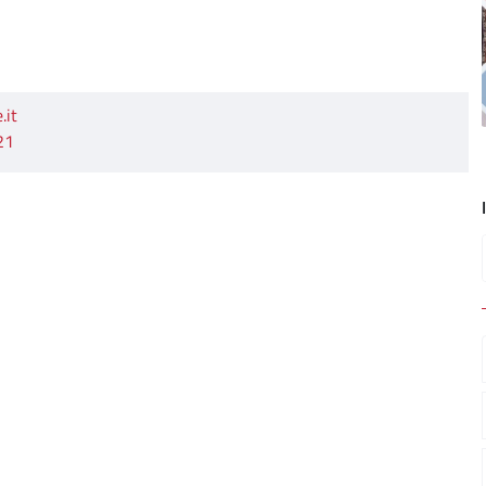
.it
21