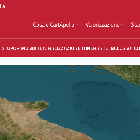
lia
Cosa è CartApulia
Valorizzazione
Sta
I, STUPOR MUNDI TEATRALIZZAZIONE ITINERANTE INCLUSIVA CO
ONE ITINERANTE INCLUSIVA CON VISITA GUID