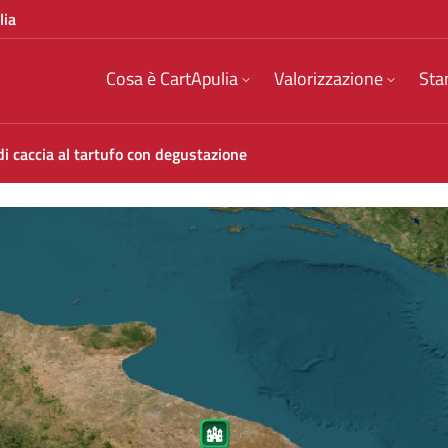
lia
Cosa è CartApulia
Valorizzazione
Sta
i caccia al tartufo con degustazione
one