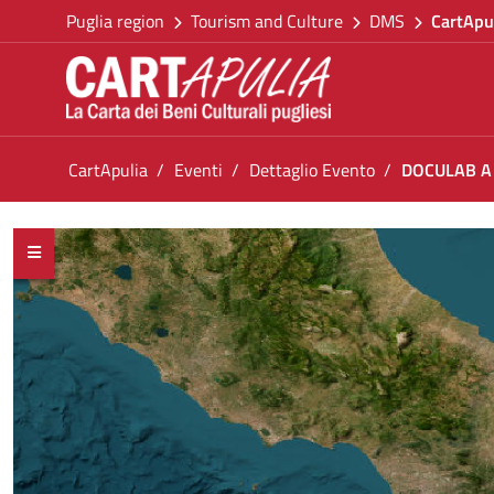
Go back to the homepage
Skip to Content
Puglia region
Tourism and Culture
DMS
CartApu
Go to navigation menu
Go to content
Go to the footer
You are in:
CartApulia
Eventi
Dettaglio Evento
DOCULAB A
DOCULAB A TIGGIANO
<