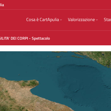
lia
Cosa è CartApulia
Valorizzazione
Sta
LITA' DEI CORPI - Spettacolo
olo