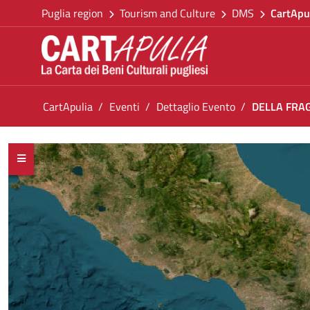
Go back to the homepage
Skip to Content
Puglia region
Tourism and Culture
DMS
CartApu
Go to navigation menu
Go to content
Go to the footer
You are in:
CartApulia
Eventi
Dettaglio Evento
DELLA FRAGI
DELLA FRAGILITA&#39; DEI CORPI - Spettac
<