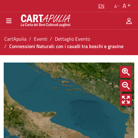
Go back to the homepage
A
EN
A
Go to navigation menu
Go to content
Go to the footer
You are in:
CartApulia
Eventi
Dettaglio Evento
Connessioni Naturali: con i cavalli tra boschi e gravine
Connessioni Naturali: con i cavalli tra boschi 
<