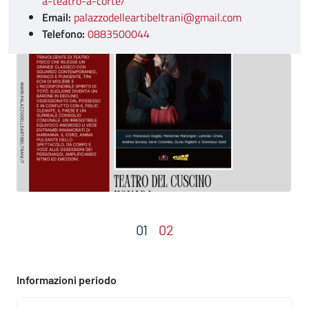
a-teatro-a-corte/
Email:
palazzodelleartibeltrani@gmail.com
Telefono:
0883500044
Informazioni periodo