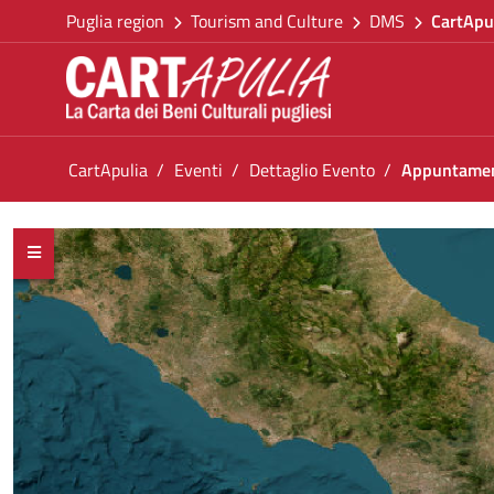
Go back to the homepage
Skip to Content
Puglia region
Tourism and Culture
DMS
CartApu
Go to navigation menu
Go to content
Go to the footer
You are in:
CartApulia
Eventi
Dettaglio Evento
Appuntamen
Appuntamento Romantico
<