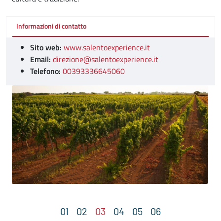
Informazioni di contatto
Sito web:
www.salentoexperience.it
Email:
direzione@salentoexperience.it
Telefono:
00393336645060