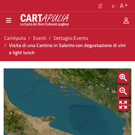
Torna alla homepage
A
IT
A
Vai al menu di navigazione
Vai ai contenuti
Vai al footer
Ti trovi in:
CartApulia
Eventi
Dettaglio Evento
Visita di una Cantina in Salento con degustazione di vini
e light lunch
Visita di una Cantina in Salento con degustazio
<