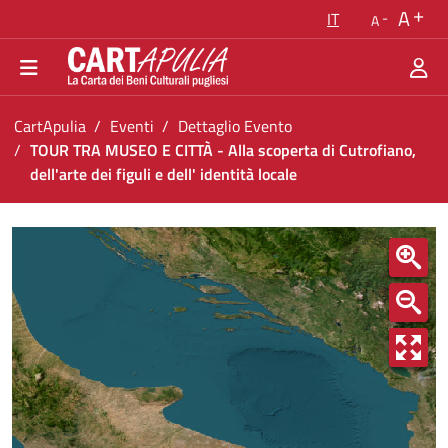
Torna alla homepage
A
IT
A
Vai al menu di navigazione
Vai ai contenuti
Vai al footer
Ti trovi in:
CartApulia
Eventi
Dettaglio Evento
TOUR TRA MUSEO E CITTÀ - Alla scoperta di Cutrofiano,
dell'arte dei figuli e dell' identità locale
TOUR TRA MUSEO E CITTÀ - Alla scoperta di Cutr
<