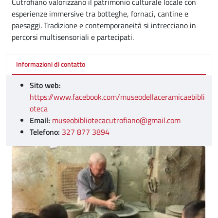
Cutrofiano valorizzano il patrimonio culturale locale con
esperienze immersive tra botteghe, fornaci, cantine e
paesaggi. Tradizione e contemporaneità si intrecciano in
percorsi multisensoriali e partecipati.
Informazioni di contatto
Sito web:
https://www.facebook.com/museodellaceramicaebibli
oteca
Email:
museobibliotecacutrofiano@gmail.com
Telefono:
327 877 3894