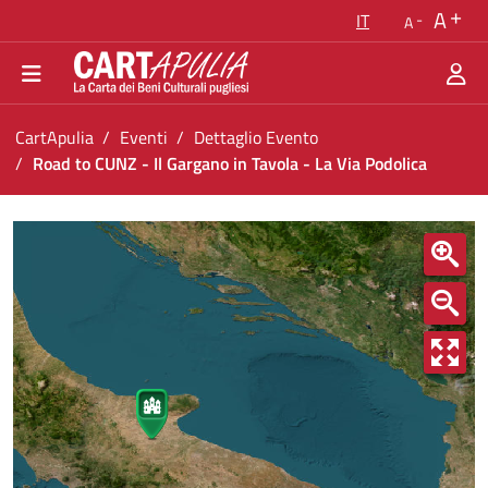
Torna alla homepage
A
IT
A
Vai al menu di navigazione
Vai ai contenuti
Vai al footer
Ti trovi in:
CartApulia
Eventi
Dettaglio Evento
Road to CUNZ - Il Gargano in Tavola - La Via Podolica
Road to CUNZ - Il Gargano in Tavola - La Via Po
<