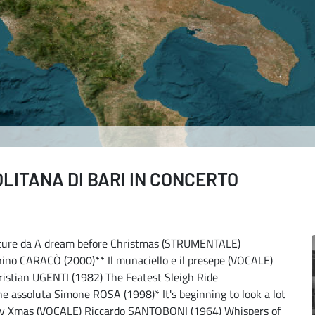
ITANA DI BARI IN CONCERTO
ture da A dream before Christmas (STRUMENTALE)
ino CARACÒ (2000)** Il munaciello e il presepe (VOCALE)
stian UGENTI (1982) The Featest Sleigh Ride
assoluta Simone ROSA (1998)* It's beginning to look a lot
ppy Xmas (VOCALE) Riccardo SANTOBONI (1964) Whispers of