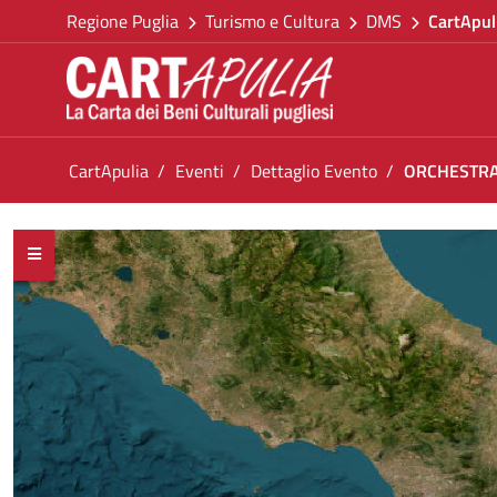
Torna alla homepage
Salta al contenuto
Regione Puglia
Turismo e Cultura
DMS
CartApul
Vai al menu di navigazione
Vai ai contenuti
Vai al footer
Ti trovi in:
CartApulia
Eventi
Dettaglio Evento
ORCHESTRA
ORCHESTRA SINFONICA METROPOLITANA DI 
<