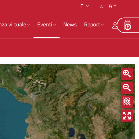
A
IT
A
nza virtuale
Eventi
News
Report