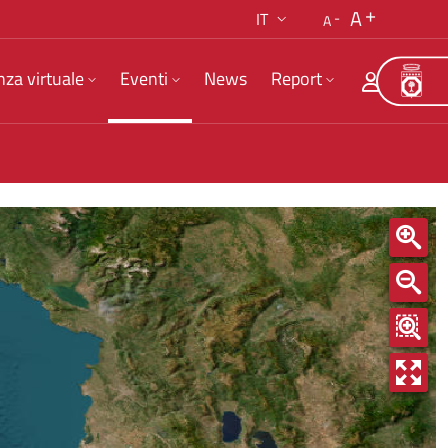
A
IT
A
nza virtuale
Eventi
News
Report