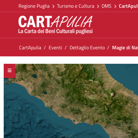
Torna alla homepage
Salta al contenuto
Regione Puglia
Turismo e Cultura
DMS
CartApul
Vai al menu di navigazione
Vai ai contenuti
Vai al footer
Ti trovi in:
CartApulia
Eventi
Dettaglio Evento
Magie di Na
Magie di Natale. Candle harmony concert
<