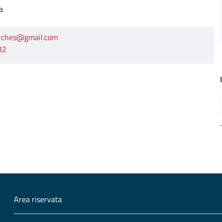
a
arches@gmail.com
32
Area riservata