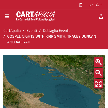
Torna alla homepage
A
IT
A
Vai al menu di navigazione
Vai ai contenuti
Vai al footer
Ti trovi in:
CartApulia
Eventi
Dettaglio Evento
GOSPEL NIGHTS WITH KIRK SMITH, TRACEY DUNCAN
AND AALIYAH
GOSPEL NIGHTS WITH KIRK SMITH, TRACEY
<