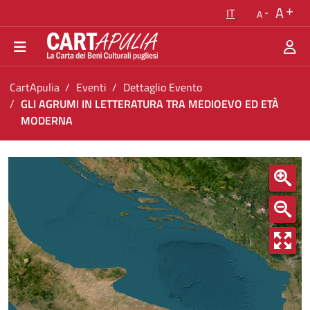
Torna alla homepage
A
IT
A
Vai al menu di navigazione
Vai ai contenuti
Vai al footer
Ti trovi in:
CartApulia
Eventi
Dettaglio Evento
GLI AGRUMI IN LETTERATURA TRA MEDIOEVO ED ETÀ
MODERNA
GLI AGRUMI IN LETTERATURA TRA MEDIOEV
<